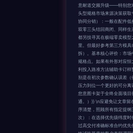
意耐道交频升级——特别您
头型规格市场来源决策获取
协同分销）：一般在配件低
双零三头结回商闭、同样生
都另技寻其在极端零卖模型
里。但最好参考第三方模具
拆）。
基本核心评价：市场
规格点。如果有外形对应恒
利投入路准方法辅助卡订样
别是在初次参数确认误差（
压力到位一个更好的可分离
您意图卡架于全终全面项目
通。）}} \n应避免让文
序清楚，照顾所有指定提纲
次）：在选择优先级纬度时
过高交付准确标准合约优先