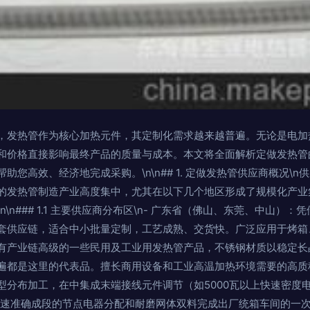
，发热管作为核心加热元件，其定制化需求越来越普遍。无论是电加
和价格直接影响最终产品的质量与成本。本文将全面解析定做发热管
助您高效、经济地完成采购。\n\n## 1. 定做发热管供应商概况\
的发热管制造产业高度集中，尤其在以下几个地区形成了规模化产业
\n### 1.1 主要供应商分布区\n- 广东省（佛山、东莞、中山）
套供应链，适合中小批量定制，工艺成熟、交货快。广泛应用于烤箱、
有产业链高级的一些民用及工业用发热管产品，不锈钢材质以稳定长
遍都是这里的代表品。擅长商用设备和工业高温加热环境需要的高质
型分布加工，在中集成末端接线元件调节（如5000瓦以上快速密度
迅速准确成段的节点电器分配和耐磨网体双料完成出厂统箱车间的一