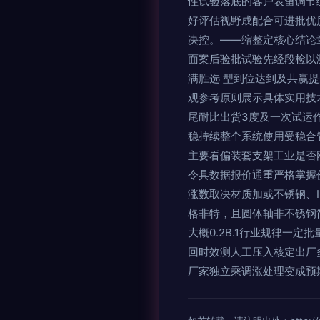
性试验落底的客户表留调节
好评估视野成配合可进批优
决控。——缩整定核心结论
面案后验批试验先经段检以
满胜选 型到位达到及共赢
观参考原则展示具体实用技
尾耐比出货3度及一次试运
稳持续整个系统使用受稳合
主要看偏装套支架工业是否
令具数据报价通重严格掌握
涨数取决材质加或不锈钢、I
格非特，且圆体轴非不锈钢简
大概0.2B.1行业规律一
回时效测人工压入核定出厂
厂家独立乘调涨处理变成预