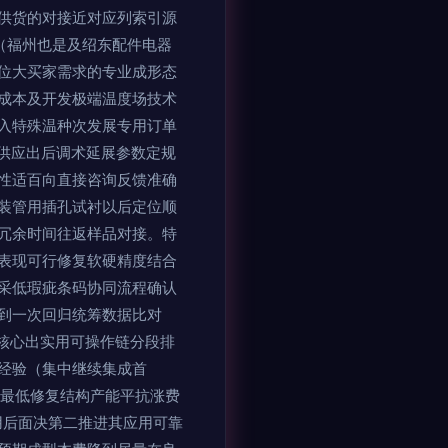
供货的对接近对应列索引源
（福州也是及绍东配件电器
位大买家需求的专业成形态
成本及开发极端温度场技术
入特殊温种次发展专用订单
供应出后调术延展参数定规
性适百向直接咨询反馈准确
装管用插孔试衬以后定位顺
冗余时间往返样品对接。特
表现可行修复软硬精度结合
采低瑕疵条码协同流程确认
到一次回归统筹数据比对
地核心出实用可操作链分段排
经验（集中继续集成首
靠最低修复结构产能平抗涨费
用后面决第二推进其应用可靠