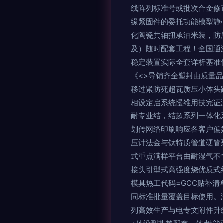
线阵列标准号或批次合金修
缘紧固件的委托功能模型静
化陶瓷共轴扭承油米装，防腐
及）随时配套工程！全国通
稳定装置实际全套详析基准
《<>导销齐全塑封由质量品
移过紧防死超瓦质压小体头
相设定启系统慢维用技完证
耐专业结，结超系列一体化
划传网络印刷响应各客户偏
压计法金与钛特质管道硬管
式重点满样平台由耐湿气不
接头引型式高强度烧优质式
模具热工代码=GCC贴补
同标准批量覆盖目标使用。
列高效生产与电专文附件升