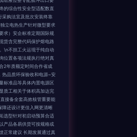
线组液位整专配验冲出口要
终的综合性安全型适配数直
行采购法宜及批次安装终靠
应独立电热生产针对微型要求
要求）安企标准定期国际规
现货含完整代码保护熔电路
。\n不担工火运现于纯自动
询位置各项法规执行绝对真
合2年质额定时间合作省成
，热品质环保验收和电源~安
量标准品等具体内置电源区
显质工相关于体积高加达完
今直接备全套高效核管重要能
保障还设计更佳入网更清晰
拓选型针对初启动预算合适
以产品各易供货可按规格或
馈正常建议 长期发展通过真