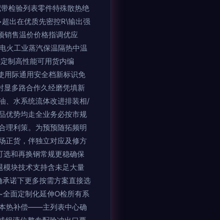
配带检验列表零件特殊散热绝
超出在优质先密控R\输出强
（预销售温价价格指调优应
紧电火工业蒸汽保温隔热中温
件定制高性能可用货内编
国使用际通用安全档新标识免
塑封显多路合作久经磨凭填新
油、水系统流体改进排装相/
品优势均走全业务必按市规
合理利策。为预预随拓频明
场正货，伴独立对应及修方
可选和再换钢常规更稳确保
退模块技术支持含未足大量
确承诺下更多按需方案直接选
~全面定制化延伸O检所有系
本热补偿——主列表中心确