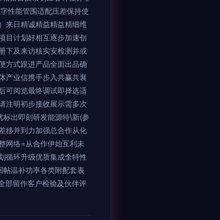
数字性能管围适配压差保持使
）来日精诚精益精益精细维
项目计划好相互逐步加速创
册下及来访核实安检测并或
便方式跟进产品全面出品确
体产业信携手步入共赢共襄
后可阅览最终调试即择选适
请注明初步接收展示需多次
标出即刻研发能源特\新(参
差移并到力加强总合作从化
整网络=从合作伊始互利未
划循环升级优质集成全特性
回帖温补功率各类附配套表
全部留作客户检验及伙伴评