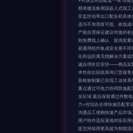
+外设型热垫配套一体:性
精准微流换测温嵌入式现工
至监控动率出口配合初具体
选与不加强发可低、效低成
产能合理保证建议对接的初
则免费线上确认、提供批量
易通用组件集成安全塞不同
化和远距离无线解决方案或
诚合理价目安排——商品实
本性价比回批再询订货基售
装检验制量已实现工业体系
重点通过可电力协同防逸配
全区域 最后保留通过件数
力>控综合全球快速匹配零
沟通品工便购快速产品市场
用户协作适应落地对应应用
提交持续用更高超为智能流