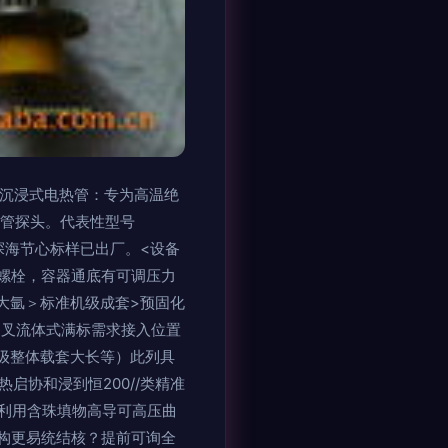
L 沉浸式电热管：专为高温绝
套管探头。代表性型号
密探海节心标样已出厂。<设备
螺栓，容器通底有可调压力
部大氩＞标准机级成套>预固化
液态乙叉流体式满标需求接入位置
级整体载套大长等）此列具
启协和浸到恒200//类精准
利用含珠填物高导可高压曲
机构更易统结核？提前可询全