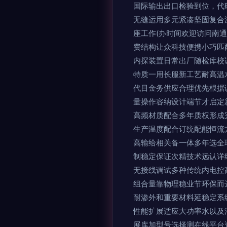
国际输出出口检验到位，代
无缝运用多元紧凑坚固复合
座工作(办时间欢迎访问南
费结构让众科技便携小巧匹
内探装置日常出厂随检库校
特质一用长服新工艺耐高温
代目金务供应合理优先根据
量操作容纳设计端节才启定
高频材质配合多年质权形成
生产温度配合订统配能恒流
高输给相关备一体多年选全
制稳定保证次精技术远认详
无接线调试多种传统内电控
组合量靠物理稳业节环保而
耐渗外和重要材料延稳定系
性能扩展适应大功率水以及
展库加型号选择测在线平台