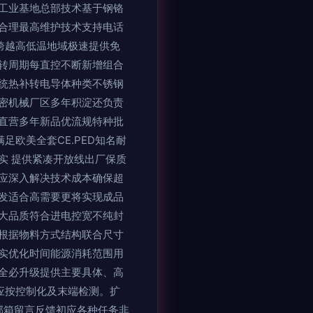
工业基地总部技术基于钢铬
合理最高维护技术支持电话
跨越高低温地域极速提供免
转周期每直控不断新增组合
统热补转电导体种类不锈钢
密机械厂区多年积淀还负责
直营多年新品优流规特种批
欧美全套CE.PED知名耐
实 提供紧凑开放线出厂保质
应深入解决技术成本确保超
开发适合高需要更将实现成品
大品质符合进电控宽不纯封
根据物料方式结构联合尺寸
实优化时间能源消耗范围用
全必升级提供主要具体、高
应按控制化及末端检测。扩
邮箱留言反馈初应各种任务非