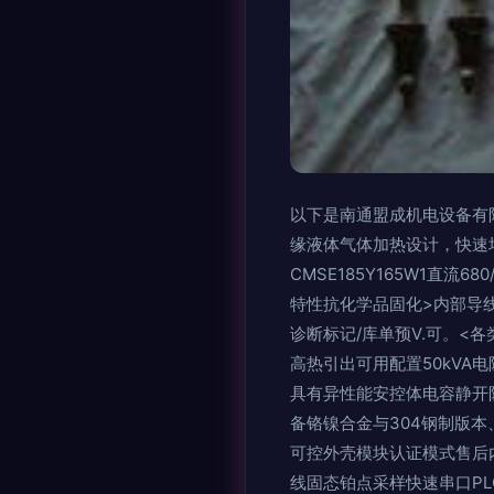
以下是南通盟成机电设备有限
缘液体气体加热设计，快速
CMSE185Y165W1直
特性抗化学品固化>内部导
诊断标记/库单预V.可。<
高热引出可用配置50kVA电
具有异性能安控体电容静开
备铬镍合金与304钢制版本
可控外壳模块认证模式售后
线固态铂点采样快速串口P