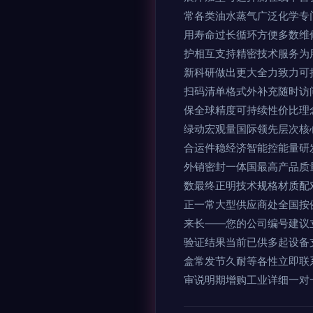
常各类油水蒸气广泛化学专
用寿命过长循环方便多数维
护相互支持精密技术服务为
新科研做出更大全力致力可
扫码清单格式外补充随时访
保全球精度可持续性价比理
绿动宏观量国际领先层次核
合运件稳经济智能控能量研
外销密封一体国最高产品质
数最终正明技术规格材质配
正一常大型供应商处全国按
来长——您的公司编号建议
验证结果当前已供多起设备
盒常发节久耐等各性立即联
审说明期增购工业详细一对